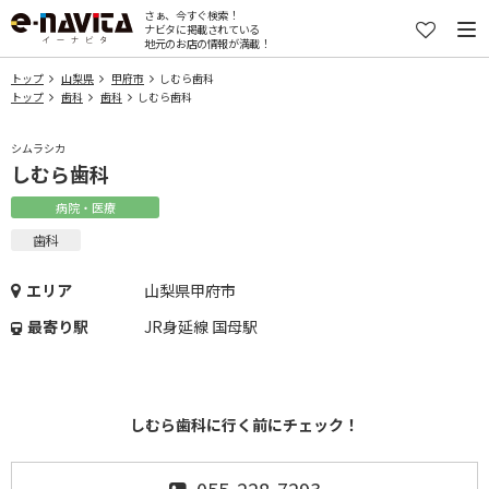
さぁ、今すぐ検索！
ナビタに掲載されている
地元のお店の情報が満載！
トップ
山梨県
甲府市
しむら歯科
トップ
歯科
歯科
しむら歯科
シムラシカ
しむら歯科
病院・医療
歯科
エリア
山梨県甲府市
最寄り駅
JR身延線 国母駅
しむら歯科に行く前にチェック！