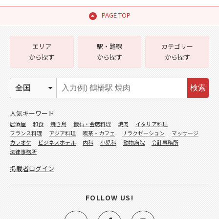
PAGE TOP
エリア
駅・路線
カテゴリー
から探す
から探す
から探す
検索
人気キーワード
居酒屋
和食
焼き鳥
懐石・会席料理
焼肉
イタリア料理
フランス料理
アジア料理
喫茶・カフェ
リラクゼーション
マッサージ
カラオケ
ビジネスホテル
内科
小児科
動物病院
会計事務所
法律事務所
掲載者ログイン
FOLLOW US!