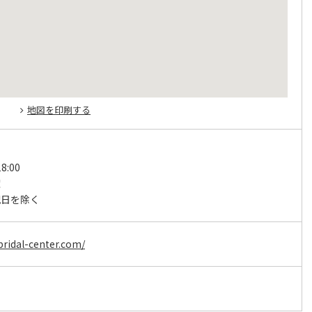
地図を印刷する
8:00
曜
祝日を除く
bridal-center.com/