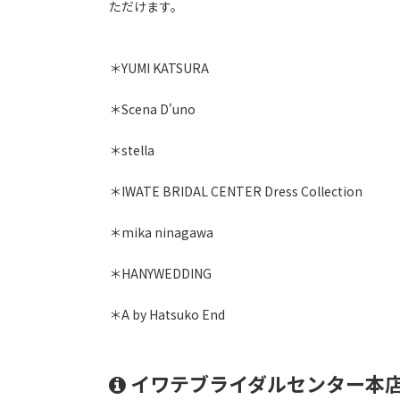
ただけます。
＊YUMI KATSURA
＊Scena D'uno
＊stella
＊IWATE BRIDAL CENTER Dress Collection
＊mika ninagawa
＊HANYWEDDING
＊A by Hatsuko End
イワテブライダルセンター本店QU