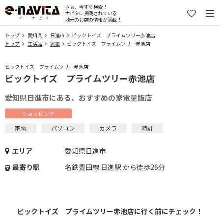
さぁ、今すぐ検索！
ナビタに掲載されている
地元のお店の情報が満載！
トップ
愛知県
日進市
ビックトイズ プライムツリー赤池店
トップ
生活品
家電
ビックトイズ プライムツリー赤池店
ビックトイズ プライムツリー赤池店
ビックトイズ プライムツリー赤池店
愛知県日進市にある、おすすめの家電量販店
ショッピング
家電
パソコン
カメラ
時計
エリア
愛知県日進市
最寄り駅
名鉄豊田線 日進駅 から徒歩26分
ビックトイズ プライムツリー赤池店に行く前にチェック！