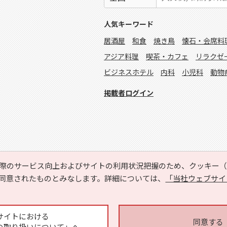
人気キーワード
居酒屋
和食
焼き鳥
懐石・会席料
アジア料理
喫茶・カフェ
リラクゼ
ビジネスホテル
内科
小児科
動物
掲載者ログイン
際のサービス向上およびサイトの利用状況把握のため、クッキー（C
同意されたものとみなします。詳細については、
「当社ウェブサイ
Copyright © HYOJITO.Co.,Ltd. All Rights Reserved.
サイトにおける
同意する
の取り扱いについて」へ