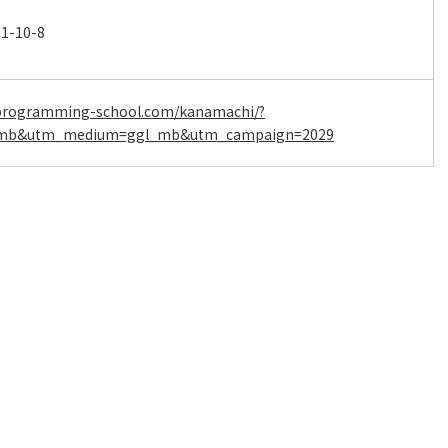
10-8
-programming-school.com/kanamachi/?
_mb&utm_medium=ggl_mb&utm_campaign=2029