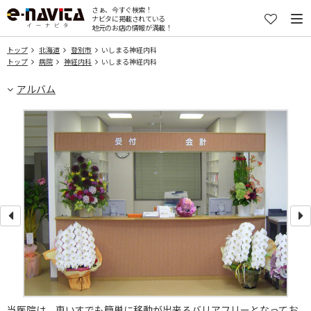
さぁ、今すぐ検索！
ナビタに掲載されている
地元のお店の情報が満載！
トップ
北海道
登別市
いしまる神経内科
トップ
病院
神経内科
いしまる神経内科
アルバム
い
当医院は、車いすでも簡単に移動が出来るバリアフリーとなってお