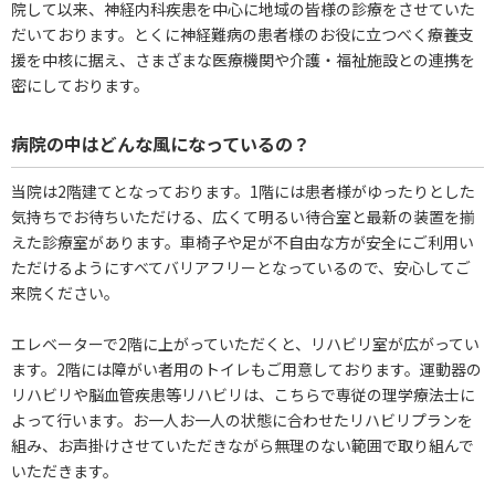
院して以来、神経内科疾患を中心に地域の皆様の診療をさせていた
だいております。とくに神経難病の患者様のお役に立つべく療養支
援を中核に据え、さまざまな医療機関や介護・福祉施設との連携を
密にしております。
病院の中はどんな風になっているの？
当院は2階建てとなっております。1階には患者様がゆったりとした
気持ちでお待ちいただける、広くて明るい待合室と最新の装置を揃
えた診療室があります。車椅子や足が不自由な方が安全にご利用い
ただけるようにすべてバリアフリーとなっているので、安心してご
来院ください。
エレベーターで2階に上がっていただくと、リハビリ室が広がってい
ます。2階には障がい者用のトイレもご用意しております。運動器の
リハビリや脳血管疾患等リハビリは、こちらで専従の理学療法士に
よって行います。お一人お一人の状態に合わせたリハビリプランを
組み、お声掛けさせていただきながら無理のない範囲で取り組んで
いただきます。