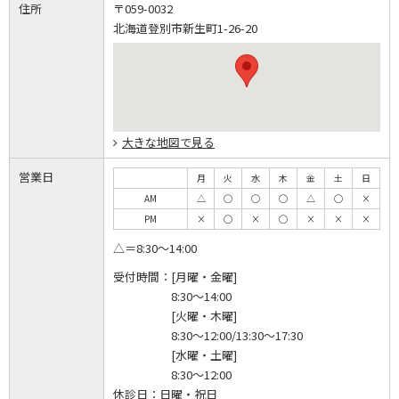
住所
〒059-0032
北海道登別市新生町1-26-20
大きな地図で見る
営業日
月
火
水
木
金
土
日
AM
△
◯
◯
◯
△
◯
×
PM
×
◯
×
◯
×
×
×
△＝8:30～14:00
受付時間：
[月曜・金曜]
8:30～14:00
[火曜・木曜]
8:30～12:00/13:30～17:30
[水曜・土曜]
8:30～12:00
休診日：
日曜・祝日