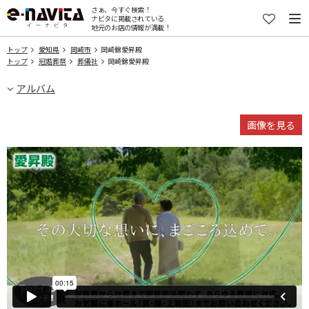
さぁ、今すぐ検索！
ナビタに掲載されている
地元のお店の情報が満載！
トップ
愛知県
岡崎市
岡崎錦愛昇殿
トップ
冠婚葬祭
葬儀社
岡崎錦愛昇殿
アルバム
画像を見る