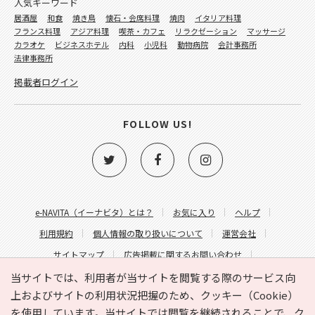
人気キーワード
居酒屋
和食
焼き鳥
懐石・会席料理
焼肉
イタリア料理
フランス料理
アジア料理
喫茶・カフェ
リラクゼーション
マッサージ
カラオケ
ビジネスホテル
内科
小児科
動物病院
会計事務所
法律事務所
掲載者ログイン
FOLLOW US!
e-NAVITA（イーナビタ）とは？
お気に入り
ヘルプ
利用規約
個人情報の取り扱いについて
運営会社
サイトマップ
広告掲載に関するお問い合わせ
サイトの内容に関するお問い合わせ
当サイトでは、利用者が当サイトを閲覧する際のサービス向
上およびサイトの利用状況把握のため、クッキー（Cookie）
を使用しています。当サイトでは閲覧を継続されることで、ク