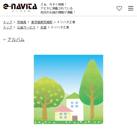
さぁ、今すぐ検索！
ナビタに掲載されている
地元のお店の情報が満載！
トップ
茨城県
東茨城郡茨城町
トリハタ工業
トップ
公益サービス
水道
トリハタ工業
アルバム