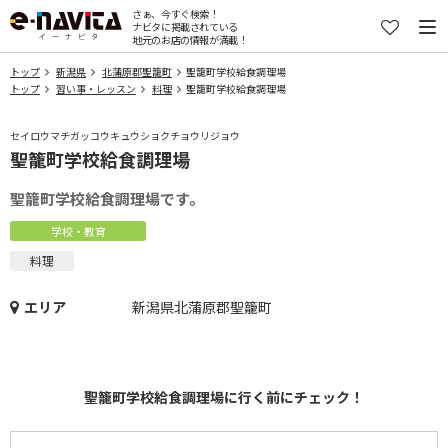
さぁ、今すぐ検索！
ナビタに掲載されている
地元のお店の情報が満載！
トップ
新潟県
北蒲原郡聖籠町
聖籠町学校給食調理場
トップ
習い事・レッスン
料理
聖籠町学校給食調理場
セイロウマチガッコウキュウショクチョウリジョウ
聖籠町学校給食調理場
聖籠町学校給食調理場です。
学校・教育
料理
エリア
新潟県北蒲原郡聖籠町
聖籠町学校給食調理場に行く前にチェック！