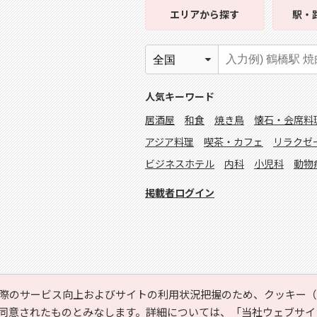
エリア
から探す
駅・
人気キーワード
居酒屋
和食
焼き鳥
懐石・会席料
アジア料理
喫茶・カフェ
リラクゼ
ビジネスホテル
内科
小児科
動物
掲載者ログイン
際のサービス向上およびサイトの利用状況把握のため、クッキー（C
同意されたものとみなします。詳細については、
「当社ウェブサイ
Copyright © HYOJITO.Co.,Ltd. All Rights Reserved.