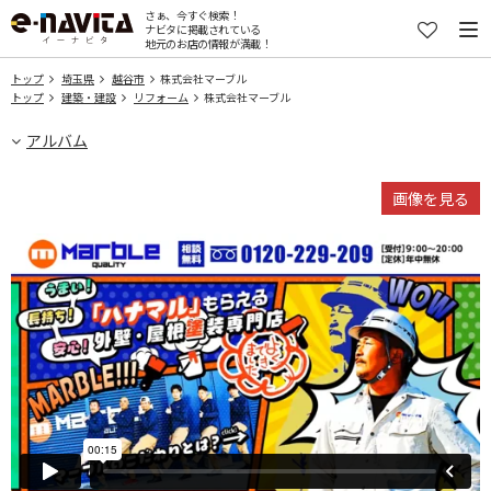
さぁ、今すぐ検索！
ナビタに掲載されている
地元のお店の情報が満載！
トップ
埼玉県
越谷市
株式会社マーブル
トップ
建築・建設
リフォーム
株式会社マーブル
アルバム
画像を見る