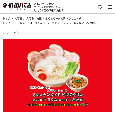
さぁ、今すぐ検索！
ナビタに掲載されている
地元のお店の情報が満載！
トップ
大阪府
大阪市中央区
ふく流らーめん轍 アメリカ村店
トップ
ラーメン・そば・うどん
ラーメン
ふく流らーめん轍 アメリカ村店
アルバム