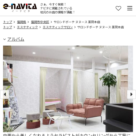
さぁ、今すぐ検索！
ナビタに掲載されている
地元のお店の情報が満載！
トップ
福岡県
福岡市中央区
サロンドボーテ ヌヌース 薬院本店
トップ
エステティック
エステティックサロン
サロンドボーテ ヌヌース 薬院本店
アルバム
ー
内面から美しくなれるようセラピストがカウンセリングから丁寧に