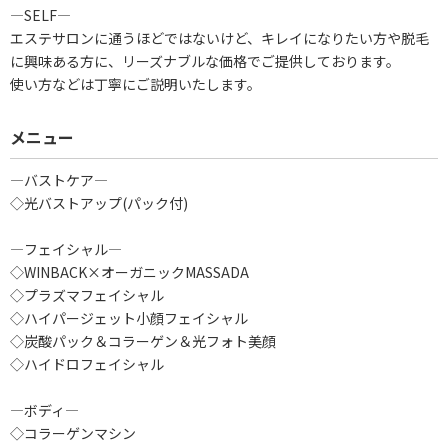
―SELF―
エステサロンに通うほどではないけど、キレイになりたい方や脱毛
に興味ある方に、リーズナブルな価格でご提供しております。
使い方などは丁寧にご説明いたします。
メニュー
―バストケア―
◇光バストアップ(パック付)
―フェイシャル―
◇WINBACK×オーガニックMASSADA
◇プラズマフェイシャル
◇ハイパージェット小顔フェイシャル
◇炭酸パック＆コラーゲン＆光フォト美顔
◇ハイドロフェイシャル
―ボディ―
◇コラーゲンマシン