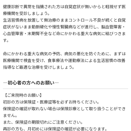
健康診断で異常を指摘された方は自覚症状が無いからと軽視せず医
療機関を受診しましょう。
生活習慣病を放置して無治療のままコントロール不良が続くと自覚
症状がないまま動脈硬化や慢性腎臓病などが進行し、脳血管障害・
心血管障害・末期腎不全など命にかかわる重大な病気に結びつきま
す。
命にかかわる重大な病気の予防、病気の悪化を防ぐために、まずは
医療機関で検査を受け、食事療法や運動療法による生活習慣の改善
指導など最適な治療を受けしましょう。
―初心者の方へのお願い―
【ご来院時のお願い】
初診の方は保険証・医療証等を必ずお持ちください。
保険証の確認が取れない場合は保険診療として取り扱うことができ
ません。
また、保険証の期限切れにご注意ください。
再診の方も、月初めには保険証の確認が必要になります。