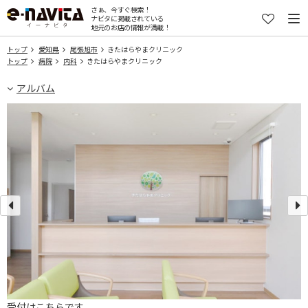
さぁ、今すぐ検索！
ナビタに掲載されている
地元のお店の情報が満載！
トップ
愛知県
尾張旭市
きたはらやまクリニック
トップ
病院
内科
きたはらやまクリニック
アルバム
受付はこちらです