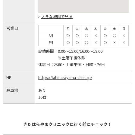
大きな地図で見る
営業日
月
火
水
木
金
土
日
AM
◯
◯
◯
×
◯
◯
×
PM
◯
◯
◯
×
◯
×
×
診療時間：
9:00～12:00/16:00～19:00
※土曜午後休診
休診日：
木曜・土曜午後・日曜・祝日
HP
https://kitaharayama-clinic.jp/
駐車場
あり
16台
きたはらやまクリニックに行く前にチェック！