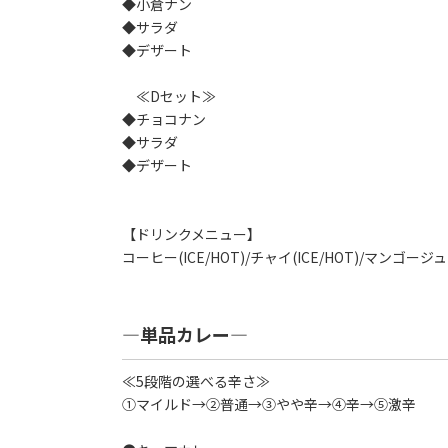
◆小倉ナン
◆サラダ
◆デザート
≪Dセット≫
◆チョコナン
◆サラダ
◆デザート
【ドリンクメニュー】
コーヒー(ICE/HOT)/チャイ(ICE/HOT)/マンゴ
―単品カレー―
≪5段階の選べる辛さ≫
①マイルド→②普通→③やや辛→④辛→⑤激辛