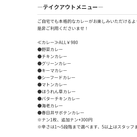
―テイクアウトメニュー―
ご自宅でも本格的なカレーがお楽しみいただけるよ
是非ご利用くださいませ！
≪カレー≫ALL￥980
●野菜カレー
●チキンカレー
●グリーンカレー
●キーマカレー
●シーフードカレー
●マトンカレー
●ほうれん草カレー
●バターチキンカレー
●海老カレー
●春日井サボテンカレー
※ナン1枚、追加ナン+300円
※辛さは1～5段階まで選べます、5以上はスタッフ