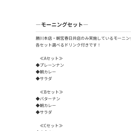
―モーニングセット―
勝川本店・朝宮春日井店のみ実施しているモーニング
各セット選べるドリンク付きです！
≪Aセット≫
◆プレーンナン
◆朝カレー
◆サラダ
≪Bセット≫
◆バターナン
◆朝カレー
◆サラダ
≪Cセット≫