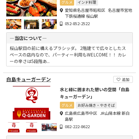
グルメ
インド料理
愛知県名古屋市昭和区 名古屋市営地
下鉄桜通線 桜山駅
052-852-2522
―当店について―
桜山駅目の前に構えるプラシッダ。 2階建てで広々としたス
ペースの店内なので、パーティー利用もWELCOME！！ カレ
ーの辛さは5段階あ...
白島キューガーデン
追加
水と緑に囲まれた憩いの空間「白島
キューガーデン」
グルメ
お好み焼き・やきそば
広島県広島市中区 JR山陽本線 新白
島駅
082-222-8622