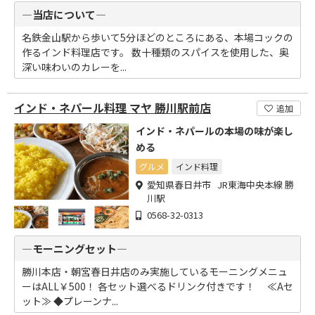
―当店について―
名鉄金山駅から歩いて5分ほどのところにある、本場コックの
作るインド料理店です。 数十種類のスパイスを使用した、奥
深い味わいのカレーを...
インド・ネパール料理 マヤ 勝川駅前店
追加
インド・ネパールの本場の味が楽し
める
グルメ
インド料理
愛知県春日井市 JR東海中央本線 勝
川駅
0568-32-0313
―モーニングセット―
勝川本店・朝宮春日井店のみ実施しているモーニングメニュ
ーはALL￥500！ 各セット選べるドリンク付きです！ ≪Aセ
ット≫ ◆プレーンナ...