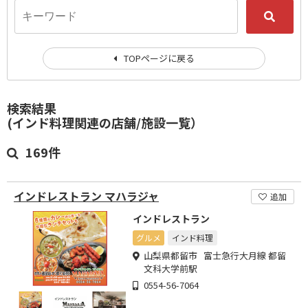
TOPページに戻る
検索結果
(インド料理関連の店舗/施設一覧）
169件
インドレストラン マハラジャ
追加
インドレストラン
グルメ
インド料理
山梨県都留市 富士急行大月線 都留
文科大学前駅
0554-56-7064