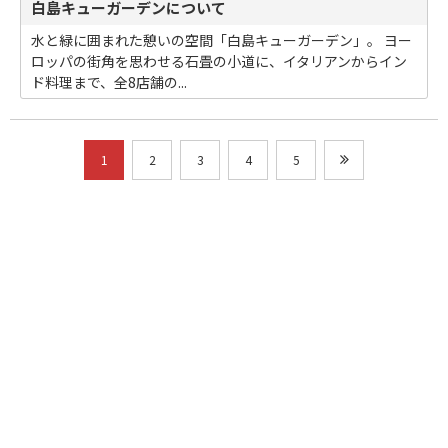
白島キューガーデンについて
水と緑に囲まれた憩いの空間「白島キューガーデン」。 ヨー
ロッパの街角を思わせる石畳の小道に、イタリアンからイン
ド料理まで、全8店舗の...
1
2
3
4
5