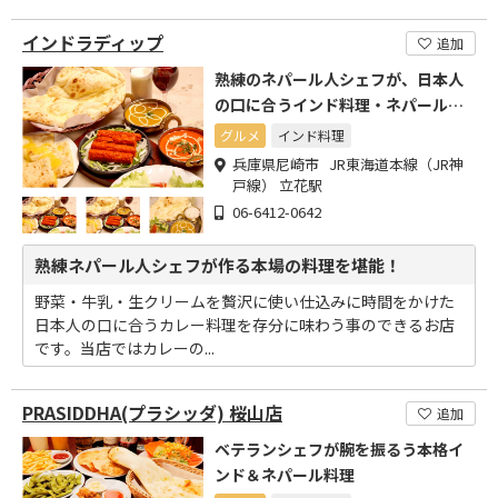
インドラディップ
追加
熟練のネパール人シェフが、日本人
の口に合うインド料理・ネパール料
理を提供する店
グルメ
インド料理
兵庫県尼崎市 JR東海道本線（JR神
戸線） 立花駅
06-6412-0642
熟練ネパール人シェフが作る本場の料理を堪能！
野菜・牛乳・生クリームを贅沢に使い仕込みに時間をかけた
日本人の口に合うカレー料理を存分に味わう事のできるお店
です。当店ではカレーの...
PRASIDDHA(プラシッダ) 桜山店
追加
ベテランシェフが腕を振るう本格イ
ンド＆ネパール料理