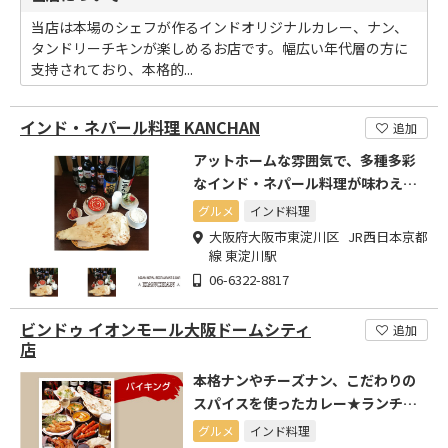
当店は本場のシェフが作るインドオリジナルカレー、ナン、
タンドリーチキンが楽しめるお店です。幅広い年代層の方に
支持されており、本格的...
インド・ネパール料理 KANCHAN
追加
アットホームな雰囲気で、多種多彩
なインド・ネパール料理が味わえま
す。 お酒も一緒にどうぞ!
グルメ
インド料理
大阪府大阪市東淀川区 JR西日本京都
線 東淀川駅
06-6322-8817
ビンドゥ イオンモール大阪ドームシティ
追加
店
本格ナンやチーズナン、こだわりの
スパイスを使ったカレー★ランチメ
ニューも豊富♪
グルメ
インド料理