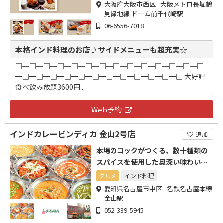
大阪府大阪市西区 大阪メトロ長堀鶴
見緑地線 ドーム前千代崎駅
06-6556-7018
本格インド料理のお店♪サイドメニューも超充実☆
□━□━□━□━□━□━□━□━□━□━□━□━□━□
━□━□━□━□━□━□━□━□━□━□━□━□ 大好評
食べ飲み放題3600円...
Web予約
インドカレービンディカ 金山2号店
追加
本場のコックがつくる、数十種類の
スパイスを使用した奥深い味わいの
カレー
グルメ
インド料理
愛知県名古屋市中区 名鉄名古屋本線
金山駅
052-339-5945