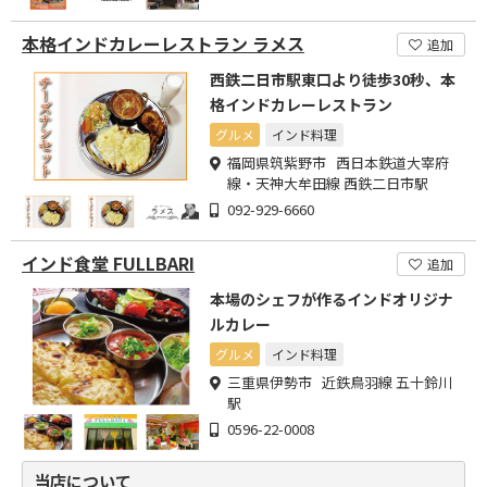
本格インドカレーレストラン ラメス
追加
西鉄二日市駅東口より徒歩30秒、本
格インドカレーレストラン
グルメ
インド料理
福岡県筑紫野市 西日本鉄道大宰府
線・天神大牟田線 西鉄二日市駅
092-929-6660
インド食堂 FULLBARI
追加
本場のシェフが作るインドオリジナ
ルカレー
グルメ
インド料理
三重県伊勢市 近鉄鳥羽線 五十鈴川
駅
0596-22-0008
当店について