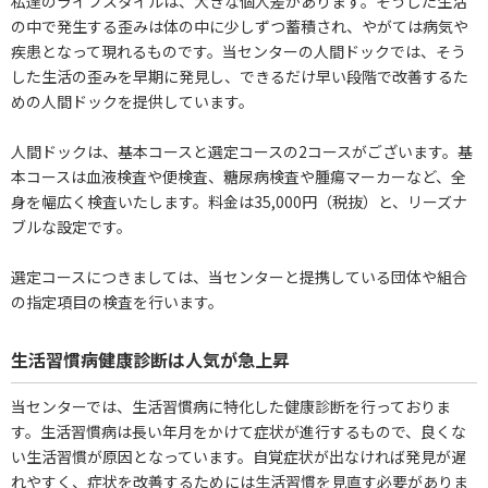
私達のライフスタイルは、大きな個人差があります。そうした生活
の中で発生する歪みは体の中に少しずつ蓄積され、やがては病気や
疾患となって現れるものです。当センターの人間ドックでは、そう
した生活の歪みを早期に発見し、できるだけ早い段階で改善するた
めの人間ドックを提供しています。
人間ドックは、基本コースと選定コースの2コースがございます。基
本コースは血液検査や便検査、糖尿病検査や腫瘍マーカーなど、全
身を幅広く検査いたします。料金は35,000円（税抜）と、リーズナ
ブルな設定です。
選定コースにつきましては、当センターと提携している団体や組合
の指定項目の検査を行います。
生活習慣病健康診断は人気が急上昇
当センターでは、生活習慣病に特化した健康診断を行っておりま
す。生活習慣病は長い年月をかけて症状が進行するもので、良くな
い生活習慣が原因となっています。自覚症状が出なければ発見が遅
れやすく、症状を改善するためには生活習慣を見直す必要がありま