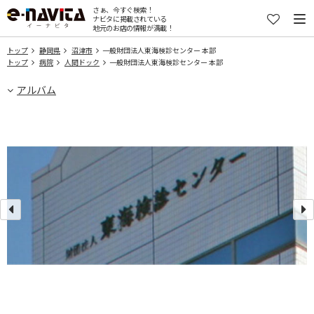
さぁ、今すぐ検索！
ナビタに掲載されている
地元のお店の情報が満載！
トップ
静岡県
沼津市
一般財団法人東海検診センター 本部
トップ
病院
人間ドック
一般財団法人東海検診センター 本部
アルバム