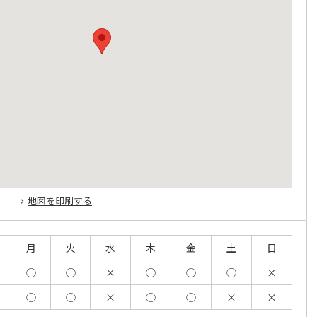
地図を印刷する
月
火
水
木
金
土
日
◯
◯
×
◯
◯
◯
×
◯
◯
×
◯
◯
×
×