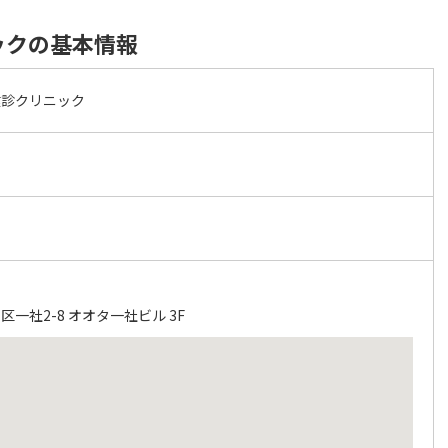
ックの基本情報
健診クリニック
一社2-8 オオタ一社ビル 3F