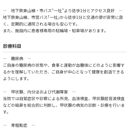
― 地下鉄東山線・市バス“一社”より徒歩1分とアクセス良好 ―
地下鉄東山線、市営バス｢一社｣から徒歩1分と交通の便が非常に良
く、定期的に通院される場合も安心です。
また、施設内に患者様専用の駐輪場・駐車場があります。
診療科目
― 糖尿病 ―
ご自身の糖尿病の状態や、食事と運動が血糖値にどのように影響す
るかを理解していただき、ご自身が中心となって健康を創造できる
ようにします。
― 甲状腺、内分泌および代謝障害 ―
当院では自覚症状や診察による所見、血液検査、甲状腺超音波検査
などの結果を総合的に判断し、甲状腺の病気の診断・診療を行いま
す。
― 骨粗鬆症 ―