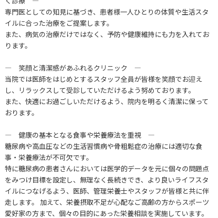
く診療 ―
専門医としての知見に基づき、患者様一人ひとりの体質や生活スタ
イルに合った治療をご提案します。
また、病気の治療だけではなく、予防や健康維持にも力を入れてお
ります。
― 笑顔と清潔感があふれるクリニック ―
当院では医師をはじめとするスタッフ全員が皆様を笑顔でお迎え
し、リラックスして受診していただけるよう努めております。
また、快適にお過ごしいただけるよう、院内を明るく清潔に保って
おります。
― 健康の基本となる食事や栄養療法を重視 ―
糖尿病や高血圧などの生活習慣病や骨粗鬆症の治療には適切な食
事・栄養療法が不可欠です。
特に糖尿病の患者さんにおいては医学的データを元に個々の問題点
をみつけ目標を設定し、無理なく長続きでき、より良いライフスタ
イルにつなげるよう、医師、管理栄養士やスタッフが皆様と共に伴
走します。 加えて、栄養摂取不足が心配なご高齢の方からスポーツ
愛好家の方まで、個々の目的にあった栄養相談を実施しています。