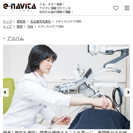
さぁ、今すぐ検索！
ナビタに掲載されている
地元のお店の情報が満載！
トップ
愛知県
名古屋市名東区
メディカルケア内科
トップ
病院
内科
メディカルケア内科
アルバム
骨
特長1.病気を予防し健康を維持することを第一に、専門医がきめ細