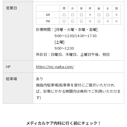
営業日
月
火
水
木
金
土
日
AM
◯
◯
◯
×
◯
◯
×
PM
◯
◯
◯
×
◯
×
×
診療時間：
[月曜・火曜・水曜・金曜]
9:00～12:30/14:30～17:30
[土曜]
9:00～12:30
休診日：
日曜日、木曜日、土曜日午後、祝日
HP
https://mc-naika.com/
駐車場
あり
施設内駐車場(駐車券を受付にご提示いただけれ
ば、診察にかかる時間内は無料でご利用いただけま
す)
メディカルケア内科に行く前にチェック！