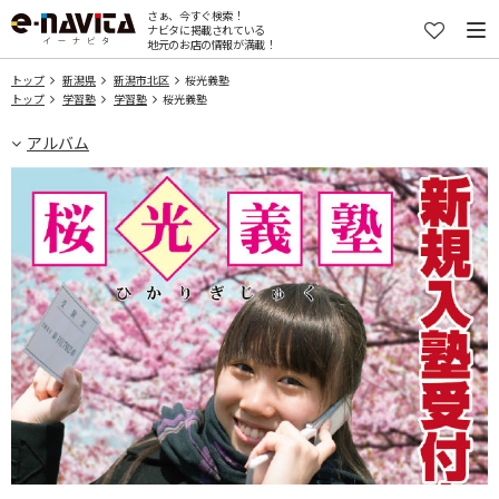
さぁ、今すぐ検索！
ナビタに掲載されている
地元のお店の情報が満載！
トップ
新潟県
新潟市北区
桜光義塾
トップ
学習塾
学習塾
桜光義塾
アルバム