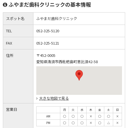
ふやまだ歯科クリニックの基本情報
スポット名
ふやまだ歯科クリニック
TEL
052-325-5120
FAX
052-325-5121
住所
〒452-0005
愛知県清須市西枇杷島町恵比須42-58
大きな地図で見る
営業日
月
火
水
木
金
土
日
AM
◯
◯
◯
×
◯
◯
×
PM
◯
◯
◯
×
◯
△
×