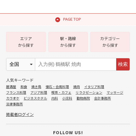
PAGE TOP
エリア
駅・路線
カテゴリー
から探す
から探す
から探す
検索
人気キーワード
居酒屋
和食
焼き鳥
懐石・会席料理
焼肉
イタリア料理
フランス料理
アジア料理
喫茶・カフェ
リラクゼーション
マッサージ
カラオケ
ビジネスホテル
内科
小児科
動物病院
会計事務所
法律事務所
掲載者ログイン
FOLLOW US!