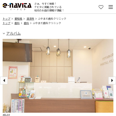
さぁ、今すぐ検索！
ナビタに掲載されている
地元のお店の情報が満載！
トップ
愛知県
清須市
ふやまだ歯科クリニック
トップ
歯科
歯科
ふやまだ歯科クリニック
アルバム
受付