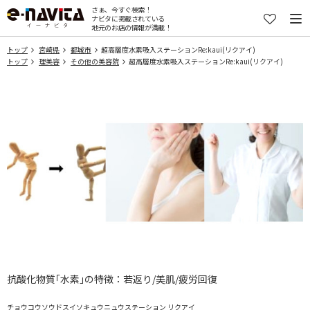
さぁ、今すぐ検索！
ナビタに掲載されている
地元のお店の情報が満載！
トップ
宮崎県
都城市
超高層度水素吸入ステーションRe:kaui(リクアイ)
トップ
理美容
その他の美容院
超高層度水素吸入ステーションRe:kaui(リクアイ)
抗酸化物質｢水素｣の特徴：若返り/美肌/疲労回復
チョウコウソウドスイソキュウニュウステーション リクアイ