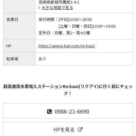
宮崎県都城市鷹尾3-4-1
大きな地図で見る
営業日
受付時間：
[平日]10:00～20:00
[土曜・日曜・祝日]10:00～19:00
定休日：
月曜、第2・第4火曜
HP
https://anera-hair.com/re-kaui/
駐車場
あり
超高層度水素吸入ステーションRe:kaui(リクアイ)に行く前にチェッ
ク！
0986-21-6690
HPを見る