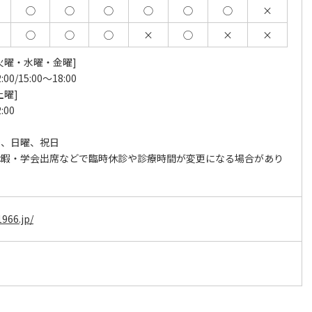
◯
◯
◯
◯
◯
◯
×
◯
◯
◯
×
◯
×
×
火曜・水曜・金曜]
:00/15:00～18:00
土曜]
:00
後、日曜、祝日
休暇・学会出席などで臨時休診や診療時間が変更になる場合があり
1966.jp/