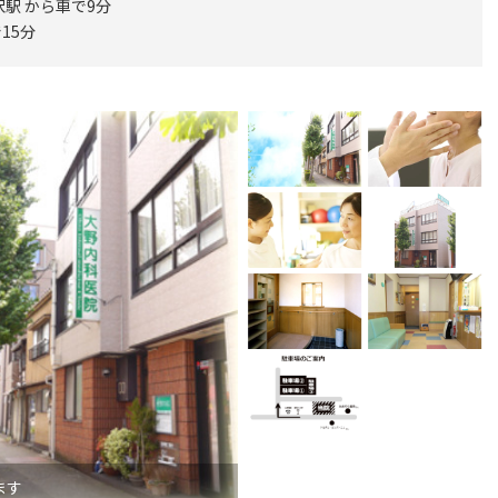
駅 から車で9分
15分
ます