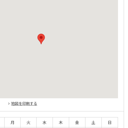
地図を印刷する
月
火
水
木
金
土
日