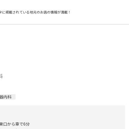
タに掲載されている
地元のお店の情報が満載！
科
器内科
 東口から車で6分