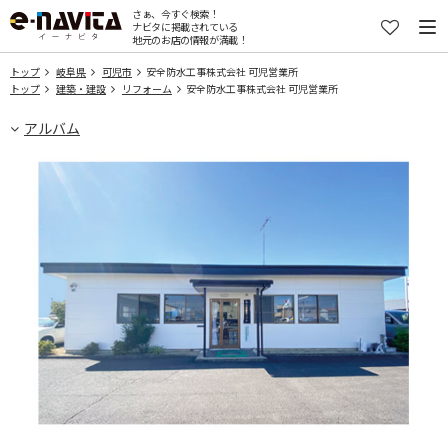
さぁ、今すぐ検索！
ナビタに掲載されている
地元のお店の情報が満載！
トップ
岐阜県
可児市
安全防水工事株式会社 可児営業所
トップ
建築・建設
リフォーム
安全防水工事株式会社 可児営業所
アルバム