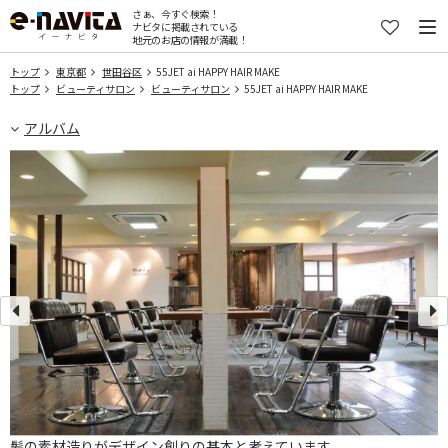
さぁ、今すぐ検索！
ナビタに掲載されている
地元のお店の情報が満載！
トップ
東京都
世田谷区
55JET ai HAPPY HAIR MAKE
トップ
ビューティサロン
ビューティサロン
55JET ai HAPPY HAIR MAKE
アルバム
髪の素材造りがデザイン創りの基本と考えています