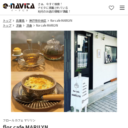
さぁ、今すぐ検索！
ナビタに掲載されている
地元のお店の情報が満載！
トップ
兵庫県
神戸市中央区
flor cafe MARILYN
トップ
洋食
洋食
flor cafe MARILYN
フロール カフェ マリリン
flor cafe MARILYN