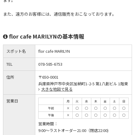
ます。
また、遠方のお客様には、通信販売をおこなっております。
flor cafe MARILYNの基本情報
スポット名
flor cafe MARILYN
TEL
078-585-6753
住所
〒650-0001
兵庫県神戸市中央区加納町1-2-5 第1八創ビル 1階東
大きな地図で見る
営業日
月
火
水
木
金
土
日
午前
×
◯
◯
◯
◯
◯
◯
午後
×
◯
◯
◯
◯
◯
◯
営業時間：
9:00～ラストオーダー21:00（閉店22:00)