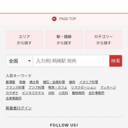
PAGE TOP
エリア
駅・路線
カテゴリー
から探す
から探す
から探す
検索
人気キーワード
居酒屋
和食
焼き鳥
懐石・会席料理
焼肉
イタリア料理
フランス料理
アジア料理
喫茶・カフェ
リラクゼーション
マッサージ
カラオケ
ビジネスホテル
内科
小児科
動物病院
会計事務所
法律事務所
掲載者ログイン
FOLLOW US!