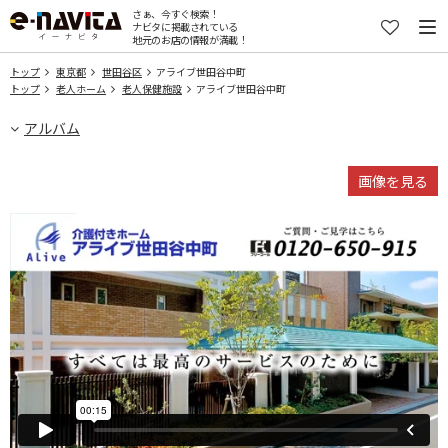
さぁ、今すぐ検索！
ナビタに掲載されている
地元のお店の情報が満載！
トップ
東京都
世田谷区
アライブ世田谷中町
トップ
老人ホーム
老人保健施設
アライブ世田谷中町
アルバム
画像を見る