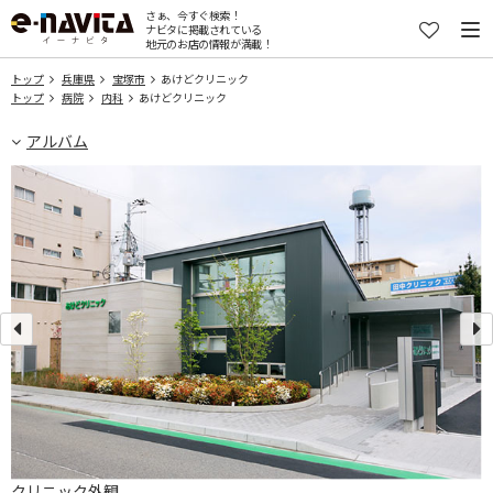
さぁ、今すぐ検索！
ナビタに掲載されている
地元のお店の情報が満載！
トップ
兵庫県
宝塚市
あけどクリニック
トップ
病院
内科
あけどクリニック
アルバム
クリニック外観