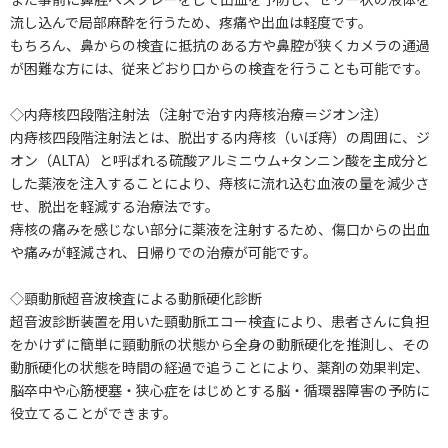
流し込んで局部麻酔を行うため、疼痛や出血は軽度です。
もちろん、鼻からの検査に抵抗のある方や鼻腔が狭くカメラの通過
が困難な方には、従来どおり口からの検査を行うことも可能です。
◇内痔核四段階注射法（注射で治す内痔核治療＝ジオン注）
内痔核四段階注射法とは、脱出する内痔核（いぼ痔）の周囲に、ジ
オン（ALTA）と呼ばれる硫酸アルミニウム+タンニン酸を主成分と
した薬液を注入することにより、痔核に流れ込む血液の量を減少さ
せ、脱出を軽減する治療法です。
痔核の痛みを感じない部分に薬液を注射するため、傷口からの出血
や痛みが軽減され、日帰りでの治療が可能です。
◇頸動脈超音波検査による動脈硬化診断
超音波診断装置を用いた頸動脈エコー検査により、患者さんに負担
をかけずに簡単に頸動脈の状態から全身の動脈硬化を推測し、その
動脈硬化の状態を時間の経過で追うことにより、薬剤の効果判定、
脳卒中や心筋梗塞・狭心症をはじめとする脳・循環器障害の予防に
役立てることができます。