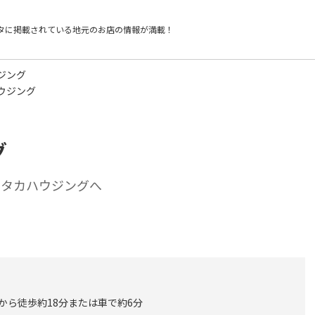
タに掲載されている
地元のお店の情報が満載！
ジング
ウジング
グ
ユタカハウジングへ
口から徒歩約18分または車で約6分