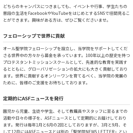
どちらのキャンパスにつきましても、イベントや行事、学生たちの
普段の生活をFacebookやYouTubeをはじめとするSNSで垣間見るこ
とができます。興味がある方は、ぜひご覧くださいませ。
フェローシップで世界に貢献
オール聖学院フェローシップを設立し、当学院をサポートしてくだ
さる世界中の方々から募金を承っています。100年以上の歴史を持つ
プロテスタントミッションスクールとして、先進的な教育を実践す
るとともに、グローバリゼーションの拡大にも大きく貢献しており
ます。世界に貢献するオンリーワンを育てるべく、当学院の発展の
ために、皆様のご支援をお待ちしております。
定期的にASFニュースを発行
園児から児童、生徒や学生、そして教職員やスタッフに至るまでの
活動や日々の様子を、ASFニュースとして定期的にお届けしており
ます。発行は毎年1月と6月の2回としておりますが、3月と9月、そ
して12月にはASFニュースとは別の「聖学院NEWS LETTER」とい