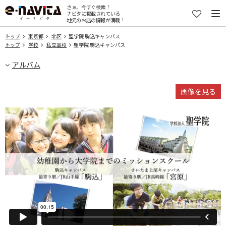
さぁ、今すぐ検索！
ナビタに掲載されている
地元のお店の情報が満載！
トップ
東京都
北区
聖学院 駒込キャンパス
トップ
学校
私立高校
聖学院 駒込キャンパス
アルバム
画像を見る