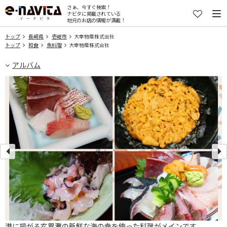
さぁ、今すぐ検索！
ナビタに掲載されている
地元のお店の情報が満載！
トップ
長崎県
壱岐市
大幸物産株式会社
トップ
和食
魚料理
大幸物産株式会社
アルバム
港に揚がる玄界灘の新鮮な海の幸を使った料理がメインです