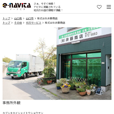
さぁ、今すぐ検索！
ナビタに掲載されている
地元のお店の情報が満載！
トップ
山口県
山口市
株式会社井藤商店
トップ
その他
代行サービス
株式会社井藤商店
事務所外観
カブシキカイシャイトウショウテン