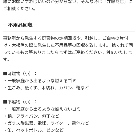
誰にお願いすればいいのか分からない、そんな時は「井藤商店」に
ご相談ください。
―不用品回収―
事務所から発生する廃棄物の定期回収や、引越し、ご自宅の片付
け・大掃除の際に発生した不用品等の回収を致します。 捨てれず困
っているもの等ありましたらまずはご連絡ください。対応いたしま
す。
■可燃物（小）：
・一般家庭から出るような燃えるゴミ
・生ごみ、紙くず、木切れ、カバン、靴など
■不燃物（小）：
・一般家庭から出るような燃えないゴミ
・鍋、フライパン、包丁など
・ガラス陶磁器、電球、ライター、電池など
・缶、ペットボトル、ビンなど