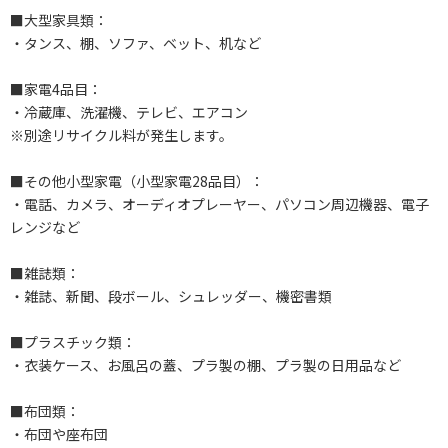
■大型家具類：
・タンス、棚、ソファ、ベット、机など
■家電4品目：
・冷蔵庫、洗濯機、テレビ、エアコン
※別途リサイクル料が発生します。
■その他小型家電（小型家電28品目）：
・電話、カメラ、オーディオプレーヤー、パソコン周辺機器、電子
レンジなど
■雑誌類：
・雑誌、新聞、段ボール、シュレッダー、機密書類
■プラスチック類：
・衣装ケース、お風呂の蓋、プラ製の棚、プラ製の日用品など
■布団類：
・布団や座布団