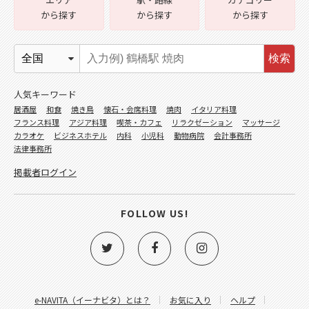
から探す
から探す
から探す
検索
人気キーワード
居酒屋
和食
焼き鳥
懐石・会席料理
焼肉
イタリア料理
フランス料理
アジア料理
喫茶・カフェ
リラクゼーション
マッサージ
カラオケ
ビジネスホテル
内科
小児科
動物病院
会計事務所
法律事務所
掲載者ログイン
FOLLOW US!
e-NAVITA（イーナビタ）とは？
お気に入り
ヘルプ