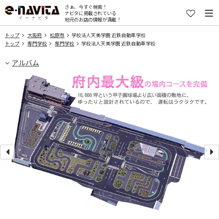
さぁ、今すぐ検索！
ナビタに掲載されている
地元のお店の情報が満載！
トップ
大阪府
松原市
学校法人天美学園 近鉄自動車学校
トップ
専門学校
専門学校
学校法人天美学園 近鉄自動車学校
アルバム