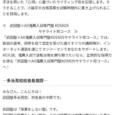
手法を用いた「心得」に基づいたライティング術を伝授します。そ
うすることで、小論文の合格答案を試験時間内に書き上げられるこ
とを目指します。
≪ 武田塾×AO推薦入試専門塾 KOSKOS
サテライト校コース ≫
「武田塾×AO推薦入試専門塾KOSKOSサテライト校コース」では、
独自の選考、研修を経て認定を受けた選りすぐりの講師陣が、イン
ターネット通話を通じてマンツーマンであなたをサポートします。
AO入試、推薦入試で逆転合格を勝ち取りたいなら、圧倒的な指導力
を誇る「武田塾×AO推薦入試専門塾KOSKOSサテライト校コース」
へ！
―多治見校校舎長挨拶―
みなさん、こんにちは！
武田塾多治見校、校舎長の中原です。
武田塾は「授業をしない塾」です。
武田塾で授業をしない理由、それは授業では成績は伸びないと考え