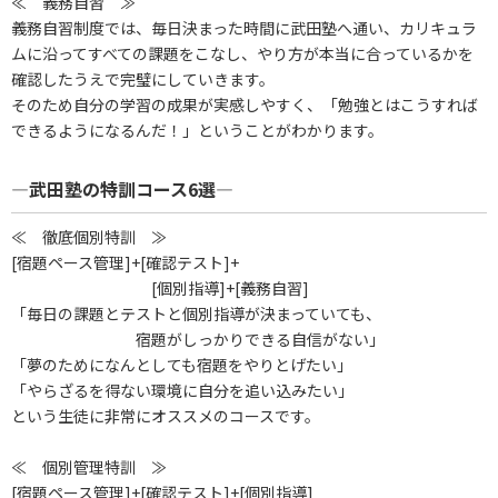
≪ 義務自習 ≫
義務自習制度では、毎日決まった時間に武田塾へ通い、カリキュラ
ムに沿ってすべての課題をこなし、やり方が本当に合っているかを
確認したうえで完璧にしていきます。
そのため自分の学習の成果が実感しやすく、「勉強とはこうすれば
できるようになるんだ！」ということがわかります。
―武田塾の特訓コース6選―
≪ 徹底個別特訓 ≫
[宿題ペース管理]+[確認テスト]+
[個別指導]+[義務自習]
「毎日の課題とテストと個別指導が決まっていても、
宿題がしっかりできる自信がない」
「夢のためになんとしても宿題をやりとげたい」
「やらざるを得ない環境に自分を追い込みたい」
という生徒に非常にオススメのコースです。
≪ 個別管理特訓 ≫
[宿題ペース管理]+[確認テスト]+[個別指導]