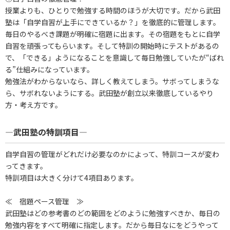
授業よりも、ひとりで勉強する時間のほうが大切です。だから武田
塾は「自学自習が上手にできているか？」を徹底的に管理します。
毎日のやるべき課題が明確に宿題に出ます。その宿題をもとに自学
自習を頑張ってもらいます。そして特訓の開始時にテストがあるの
で、「できる」ようになることを意識して毎日勉強していたが“ばれ
る”仕組みになっています。
勉強法がわからないなら、詳しく教えてしまう。サボってしまうな
ら、サボれないようにする。武田塾が創立以来徹底しているやり
方・考え方です。
―武田塾の特訓項目―
自学自習の管理がどれだけ必要なのかによって、特訓コースが変わ
ってきます。
特訓項目は大きく分けて4項目あります。
≪ 宿題ペース管理 ≫
武田塾はどの参考書のどの範囲をどのように勉強すべきか、毎日の
勉強内容をすべて明確に指定します。だから毎日なにをどうやって