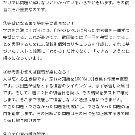
だけでは問題が解けないとわかっているからだと思います。その復
習こそが重要なのです。
②完璧になるまで絶対先に進まない！
学力を急激に上げるには、自分のレベルに合った参考書を一冊ずつ
完璧にする。これが最速です。武田塾では「一冊を完璧に」するこ
とを実現するために志望校別個別カリキュラムを作成し、それに基
づいたテストで確実に「わかる」だけでなく、「できる」ような仕
組みになっています。
③参考書を使えば復習が楽になる！
人は忘れる生き物です。忘れた知識を100％に引き戻す作業＝復習
です。武田塾が理想とする復習のタイミングは、まず学習した当日
です。そして、週に２日の復習日を設け、その結果をテストで確認
します。そこまで徹底して復習しないと勉強は身につきません。
できた問題・できなかった問題を明確にし、できなかった問題の理
由を追求します。その日解いた問題はその日に全問正解するまで繰
り返し解き続けます。
④自学自習の徹底管理！