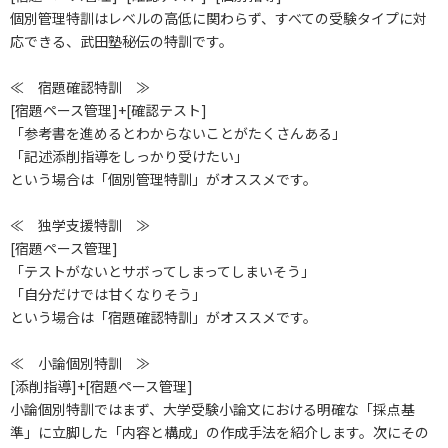
個別管理特訓はレベルの高低に関わらず、すべての受験タイプに対
応できる、武田塾秘伝の特訓です。
≪ 宿題確認特訓 ≫
[宿題ペース管理]+[確認テスト]
「参考書を進めるとわからないことがたくさんある」
「記述添削指導をしっかり受けたい」
という場合は「個別管理特訓」がオススメです。
≪ 独学支援特訓 ≫
[宿題ペース管理]
「テストがないとサボってしまってしまいそう」
「自分だけでは甘くなりそう」
という場合は「宿題確認特訓」がオススメです。
≪ 小論個別特訓 ≫
[添削指導]+[宿題ペース管理]
小論個別特訓ではまず、大学受験小論文における明確な「採点基
準」に立脚した「内容と構成」の作成手法を紹介します。次にその