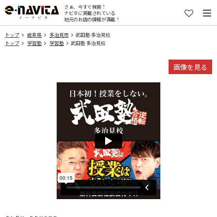
さぁ、今すぐ検索！
ナビタに掲載されている
地元のお店の情報が満載！
トップ
岐阜県
多治見市
武田塾 多治見校
トップ
学習塾
学習塾
武田塾 多治見校
画像を見る