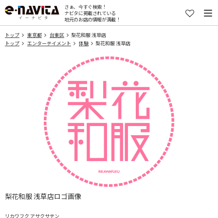
さぁ、今すぐ検索！
ナビタに掲載されている
地元のお店の情報が満載！
トップ
東京都
台東区
梨花和服 浅草店
トップ
エンターテイメント
体験
梨花和服 浅草店
梨花和服 浅草店ロゴ画像
リカワフク アサクサテン