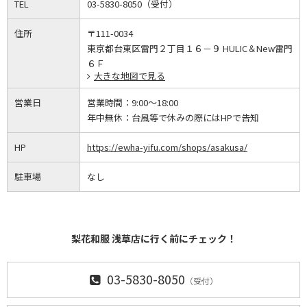
TEL
03-5830-8050（受付）
住所
〒111-0034
東京都台東区雷門２丁目１６－９ HULIC＆New雷門
６Ｆ
大きな地図で見る
営業日
営業時間：
9:00～18:00
年中無休：
台風等で休みの際にはHPで告知
HP
https://ewha-yifu.com/shops/asakusa/
駐車場
なし
梨花和服 浅草店に行く前にチェック！
03-5830-8050
（受付）