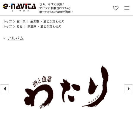
さぁ、今すぐ検索！
ナビタに掲載されている
地元のお店の情報が満載！
トップ
石川県
金沢市
酒と魚菜 わたり
トップ
和食
居酒屋
酒と魚菜 わたり
アルバム