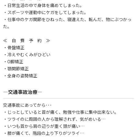
・日常生活の中で身体を痛めてしまった。
・スポーツや運動中にケガをしてしまった。
・仕事中のケガ関節をひねった、寝違えた、転んだ、物にぶつかっ
た。
≪ 自 費 予 約 ≫
・骨盤矯正
・冷えやむくみがひどい
・O脚矯正
・顎関節矯正
・全身の姿勢矯正
―交通事故治療―
交通事故にあってから･･･
・じっとしていると首が痛く、勉強や仕事に集中出来ない。
・ツライのに周囲の人から理解されず、気がめいる…
・いつも首から肩の辺りが重く頭が痛い…
・膝が痛くて、階段の上り下りがツライ…