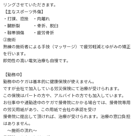
リングさせていただきます。
【主なスポーツ外傷】
・打撲、捻挫 ・肉離れ
・腱断裂 ・骨折、脱臼
・靱帯損傷 ・疲労骨折
②施術
熟練の施術者による手技（マッサージ）で疲労軽減とゆがみの矯正
を行います。
即効性の高い電気治療も自慢です。
【勤務中】
勤務中のケガは基本的に健康保険が使えません。
ですが会社で加入している労災保険にて治療が受けられます。
この保険はパートの方や、アルバイトの方でも加入しています。
お仕事中や通勤途中のケガで接骨院にかかる場合では、接骨院専用
の労災用紙があり、この用紙で会社の承認を受け
接骨院に提出して頂ければ、治療が受けられます。治療の窓口負担
はありません。
～施術の流れ～