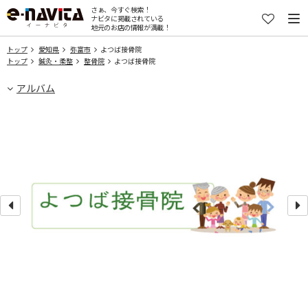
さぁ、今すぐ検索！
ナビタに掲載されている
地元のお店の情報が満載！
トップ
愛知県
弥富市
よつば接骨院
トップ
鍼灸・柔整
整骨院
よつば接骨院
アルバム