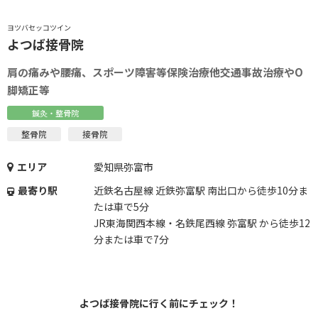
ヨツバセッコツイン
よつば接骨院
肩の痛みや腰痛、スポーツ障害等保険治療他交通事故治療やO
脚矯正等
鍼灸・整骨院
整骨院
接骨院
エリア
愛知県弥富市
最寄り駅
近鉄名古屋線 近鉄弥富駅 南出口から徒歩10分ま
たは車で5分
JR東海関西本線・名鉄尾西線 弥富駅 から徒歩12
分または車で7分
よつば接骨院に行く前にチェック！