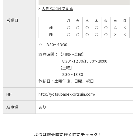
大きな地図で見る
営業日
月
火
水
木
金
土
日
AM
◯
◯
◯
◯
◯
△
×
PM
◯
◯
◯
◯
◯
×
×
△＝8:30～13:30
診療時間：
【月曜～金曜】
8:30～12:30/15:30～20:00
【土曜】
8:30～13:30
休診日：
土曜午後、日曜、祝日
HP
http://yotsubasekkotsuin.com/
駐車場
あり
よつば接骨院に行く前にチェック！