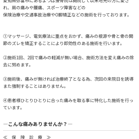
愛知県弥富市にあるよつば接骨院は開院して以来地元の方に愛さ
れ、肩の痛みや腰痛、スポーツ障害などの
保険治療や交通事故治療やO脚矯正などの施術を行っております。
①マッサージ、電気療法に重点をおかず、痛みの根源や骨と骨の関
節のズレを矯正することにより即効性のある施術を行います。
②施術1回、2回で痛みの軽減が無い場合、施術方法を変え痛みの除
去に努めます。
③施術後、痛みが無ければ治療終了となる為、次回の来院日を誘導
また強制することはありません。
④患者様ひとりひとりに合った痛みを取る事に特化した施術を行っ
ています。
―こんな痛みありませんか？―
≪ 保 険 診 療 ≫