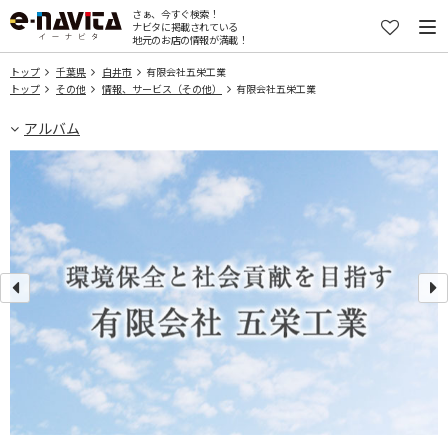
さぁ、今すぐ検索！
ナビタに掲載されている
地元のお店の情報が満載！
トップ
千葉県
白井市
有限会社五栄工業
トップ
その他
情報、サービス（その他）
有限会社五栄工業
アルバム