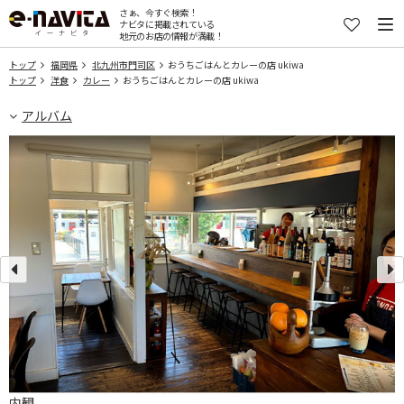
さぁ、今すぐ検索！
ナビタに掲載されている
地元のお店の情報が満載！
トップ
福岡県
北九州市門司区
おうちごはんとカレーの店 ukiwa
トップ
洋食
カレー
おうちごはんとカレーの店 ukiwa
アルバム
内観