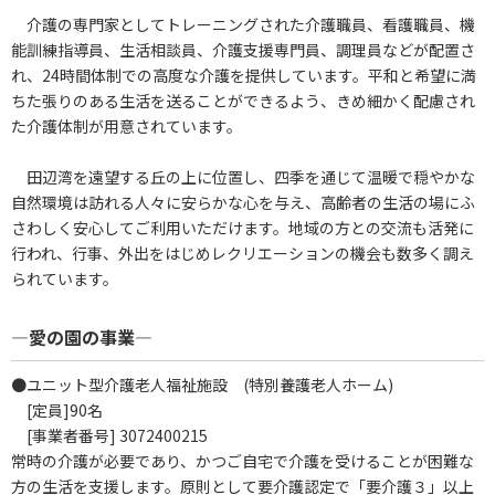
介護の専門家としてトレーニングされた介護職員、看護職員、機
能訓練指導員、生活相談員、介護支援専門員、調理員などが配置さ
れ、24時間体制での高度な介護を提供しています。平和と希望に満
ちた張りのある生活を送ることができるよう、きめ細かく配慮され
た介護体制が用意されています。
田辺湾を遠望する丘の上に位置し、四季を通じて温暖で穏やかな
自然環境は訪れる人々に安らかな心を与え、高齢者の生活の場にふ
さわしく安心してご利用いただけます。地域の方との交流も活発に
行われ、行事、外出をはじめレクリエーションの機会も数多く調え
られています。
―愛の園の事業―
●ユニット型介護老人福祉施設 (特別養護老人ホーム)
[定員]90名
[事業者番号] 3072400215
常時の介護が必要であり、かつご自宅で介護を受けることが困難な
方の生活を支援します。原則として要介護認定で「要介護３」以上