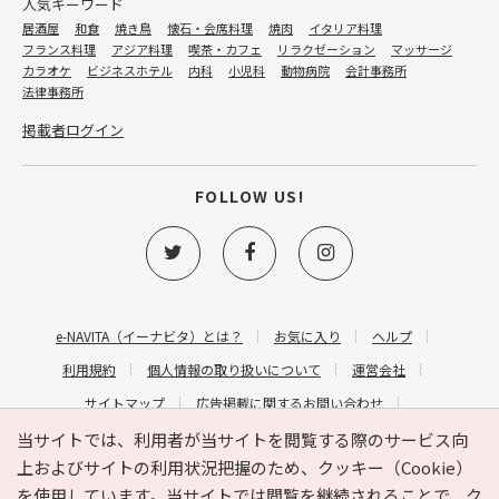
人気キーワード
居酒屋
和食
焼き鳥
懐石・会席料理
焼肉
イタリア料理
フランス料理
アジア料理
喫茶・カフェ
リラクゼーション
マッサージ
カラオケ
ビジネスホテル
内科
小児科
動物病院
会計事務所
法律事務所
掲載者ログイン
FOLLOW US!
e-NAVITA（イーナビタ）とは？
お気に入り
ヘルプ
利用規約
個人情報の取り扱いについて
運営会社
サイトマップ
広告掲載に関するお問い合わせ
サイトの内容に関するお問い合わせ
当サイトでは、利用者が当サイトを閲覧する際のサービス向
上およびサイトの利用状況把握のため、クッキー（Cookie）
を使用しています。当サイトでは閲覧を継続されることで、ク