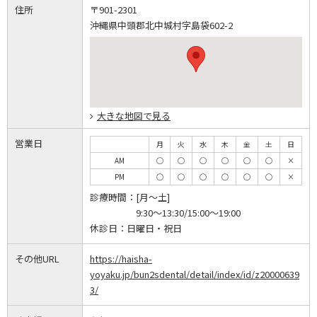
住所
〒901-2301
沖縄県中頭郡北中城村字島袋602-2
大きな地図で見る
営業日
月
火
水
木
金
土
日
AM
◯
◯
◯
◯
◯
◯
×
PM
◯
◯
◯
◯
◯
◯
×
診療時間：
[月～土]
9:30～13:30/15:00～19:00
休診日：
日曜日・祝日
その他URL
https://haisha-
yoyaku.jp/bun2sdental/detail/index/id/z20000639
3/