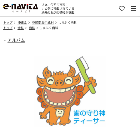
さぁ、今すぐ検索！
ナビタに掲載されている
地元のお店の情報が満載！
トップ
沖縄県
中頭郡北中城村
しまぶく歯科
トップ
歯科
歯科
しまぶく歯科
アルバム