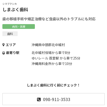
シマブクシカ
しまぶく歯科
歯の移植手術や矯正治療など虫歯以外のトラブルにも対応
病院・医療
歯科
エリア
沖縄県中頭郡北中城村
最寄り駅
北中城村役場から車で8分
ゆいレール 首里駅 から車で25分
沖縄南料金所から車で10分
しまぶく歯科に行く前にチェック！
098-911-3533