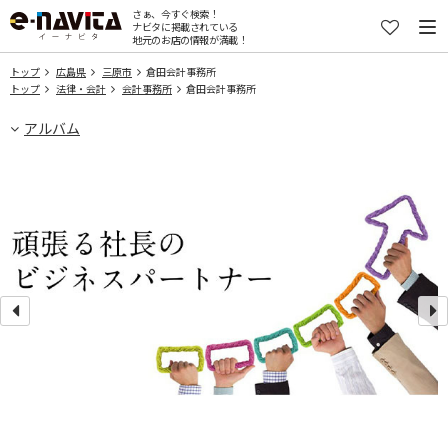
さぁ、今すぐ検索！
ナビタに掲載されている
地元のお店の情報が満載！
トップ
広島県
三原市
倉田会計事務所
トップ
法律・会計
会計事務所
倉田会計事務所
アルバム
承