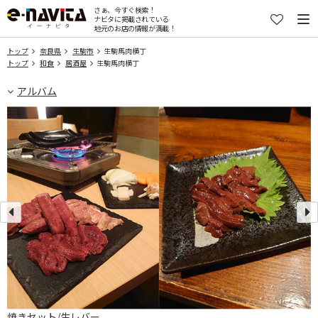
さぁ、今すぐ検索！
ナビタに掲載されている
地元のお店の情報が満載！
トップ
奈良県
生駒市
生駒馬肉横丁
トップ
和食
居酒屋
生駒馬肉横丁
アルバム
焼きセット/生レバー