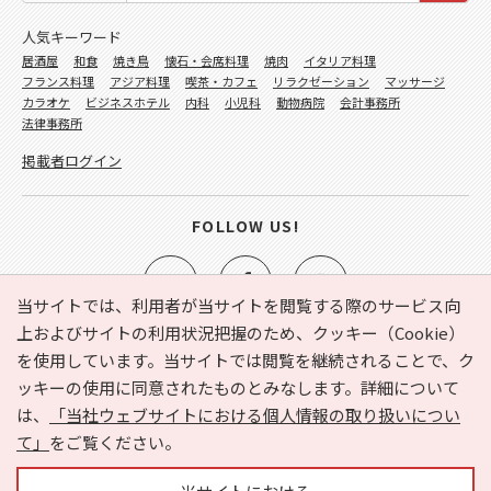
人気キーワード
居酒屋
和食
焼き鳥
懐石・会席料理
焼肉
イタリア料理
フランス料理
アジア料理
喫茶・カフェ
リラクゼーション
マッサージ
カラオケ
ビジネスホテル
内科
小児科
動物病院
会計事務所
法律事務所
掲載者ログイン
FOLLOW US!
当サイトでは、利用者が当サイトを閲覧する際のサービス向
上およびサイトの利用状況把握のため、クッキー（Cookie）
を使用しています。当サイトでは閲覧を継続されることで、ク
e-NAVITA（イーナビタ）とは？
お気に入り
ヘルプ
ッキーの使用に同意されたものとみなします。詳細について
利用規約
個人情報の取り扱いについて
運営会社
は、
「当社ウェブサイトにおける個人情報の取り扱いについ
サイトマップ
広告掲載に関するお問い合わせ
て」
をご覧ください。
サイトの内容に関するお問い合わせ