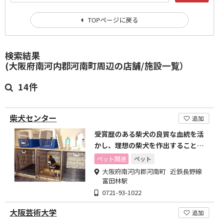
TOPページに戻る
検索結果
(大阪府南河内郡河南町周辺の店舗/施設一覧）
14件
柴犬センター
追加
受賞歴のある柴犬の良質な血統を活
かし、理想の柴犬を作出することに
励んでいます
ペット関連
ペット
大阪府南河内郡河南町 近鉄長野線
富田林駅
0721-93-1022
大阪芸術大学
追加