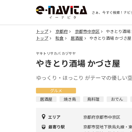
さぁ、今すぐ検索！
ナビ
トップ
京都府
京都市中京区
やきとり酒場
トップ
和食
居酒屋
やきとり酒場 かづさ屋
ヤキトリサカバ カヅサヤ
やきとり酒場 かづさ屋
ゆっくり・ほっこり がテーマの優しい
グルメ
居酒屋
焼き鳥
鳥料理
おでん
エリア
京都府京都市中京区
最寄り駅
京都市営地下鉄烏丸線・東