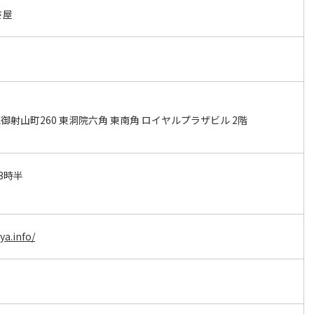
さ屋
射山町260 東洞院六角 東南角 ロイヤルプラザビル 2階
3時半
ya.info/