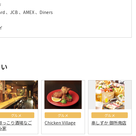
ド
ard 、JCB 、AMEX 、Diners
イ
さい
グルメ
グルメ
グルメ
ほっこり酒場なご
Chicken Village
串しずか 御所南店
み家