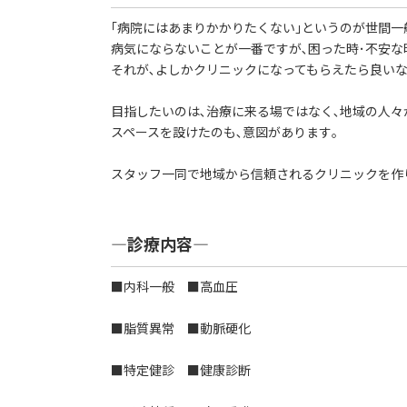
｢病院にはあまりかかりたくない｣というのが世間一
病気にならないことが一番ですが､困った時･不安な
それが､よしかクリニックになってもらえたら良いな
目指したいのは､治療に来る場ではなく､地域の人々
スペースを設けたのも､意図があります｡
スタッフ一同で地域から信頼されるクリニックを作
―診療内容―
■内科一般 ■高血圧
■脂質異常 ■動脈硬化
■特定健診 ■健康診断