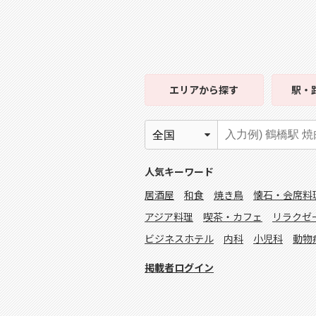
エリア
から探す
駅・
人気キーワード
居酒屋
和食
焼き鳥
懐石・会席料
アジア料理
喫茶・カフェ
リラクゼ
ビジネスホテル
内科
小児科
動物
掲載者ログイン