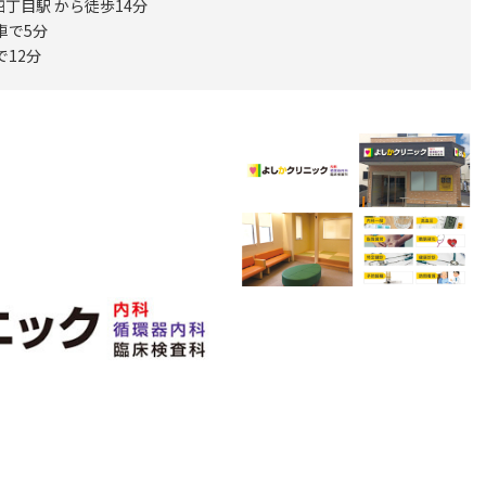
丁目駅 から徒歩14分
車で5分
で12分