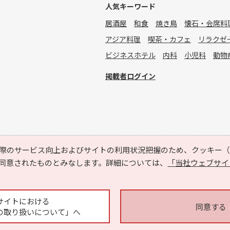
人気キーワード
居酒屋
和食
焼き鳥
懐石・会席料
アジア料理
喫茶・カフェ
リラクゼ
ビジネスホテル
内科
小児科
動物
掲載者ログイン
際のサービス向上およびサイトの利用状況把握のため、クッキー（C
同意されたものとみなします。詳細については、
「当社ウェブサイ
Copyright © HYOJITO.Co.,Ltd. All Rights Reserved.
サイトにおける
同意する
の取り扱いについて」へ