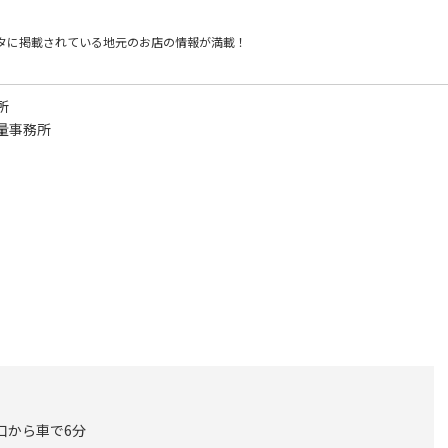
タに掲載されている
地元のお店の情報が満載！
所
量事務所
口から車で6分