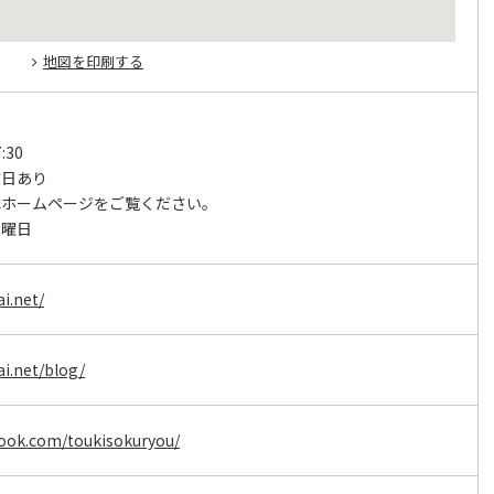
地図を印刷する
:30
業日あり
はホームページをご覧ください。
日曜日
i.net/
i.net/blog/
book.com/toukisokuryou/