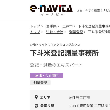
さぁ、今すぐ検索！
ナビ
トップ
岩手県
二戸市
下斗米登記測量事務
トップ
法律・会計
測量登記
下斗米登記測
シモトマイトウキソクリョウジムショ
下斗米登記測量事務所
登記・測量のエキスパート
法律・会計関連
測量登記
エリア
岩手県二戸市
最寄り駅
いわて銀河鉄道 二戸駅 東