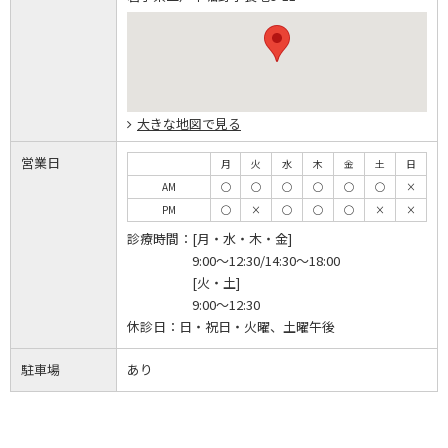
大きな地図で見る
営業日
月
火
水
木
金
土
日
AM
◯
◯
◯
◯
◯
◯
×
PM
◯
×
◯
◯
◯
×
×
診療時間：
[月・水・木・金]
9:00～12:30/14:30～18:00
[火・土]
9:00～12:30
休診日：
日・祝日・火曜、土曜午後
駐車場
あり