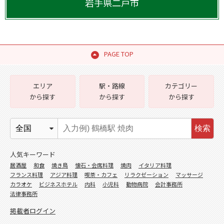
岩手県
二戸市
PAGE TOP
エリア
駅・路線
カテゴリー
から探す
から探す
から探す
検索
人気キーワード
居酒屋
和食
焼き鳥
懐石・会席料理
焼肉
イタリア料理
フランス料理
アジア料理
喫茶・カフェ
リラクゼーション
マッサージ
カラオケ
ビジネスホテル
内科
小児科
動物病院
会計事務所
法律事務所
掲載者ログイン