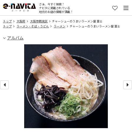
さぁ、今すぐ検索！
ナビタに掲載されている
地元のお店の情報が満載！
トップ
大阪府
大阪市鶴見区
チャーシューのうまいラーメン屋 富士
トップ
ラーメン・そば・うどん
ラーメン
チャーシューのうまいラーメン屋 富士
アルバム