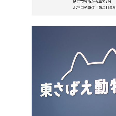
鯖江市役所から車で7分
北陸自動車道「鯖江料金所