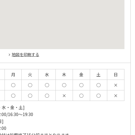
地図を印刷する
月
火
水
木
金
土
日
◯
◯
◯
◯
◯
◯
×
◯
◯
◯
×
◯
◯
×
・水・金・土]
:00/16:30～19:30
日]
:00