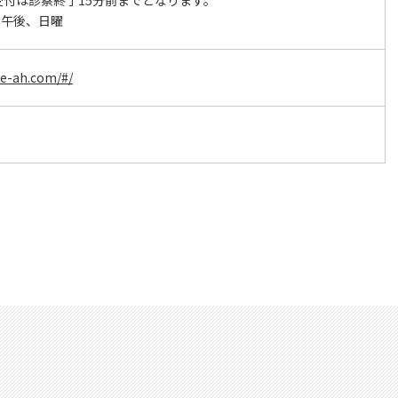
受付は診察終了15分前までとなります。
日午後、日曜
ae-ah.com/#/