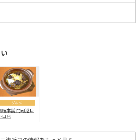
さい
グルメ
伽哩本舗 門司港レ
トロ店
司港近辺の情報をもっと見る