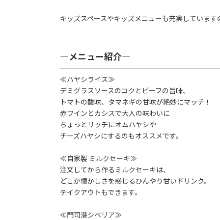
キッズスペースやキッズメニューも充実しています
―メニュー紹介―
≪ハヤシライス≫
デミグラスソースのコクとビーフの旨味、
トマトの酸味、タマネギの甘味が絶妙にマッチ！
赤ワインとカシスで大人の味わいに
ちょっとリッチにオムハヤシや
チーズハヤシにするのもオススメです。
≪自家製 ミルクセーキ≫
注文してから作るミルクセーキは、
どこか懐かしさを感じるひんやり甘いドリンク。
テイクアウトもできます。
≪門司港シベリア≫