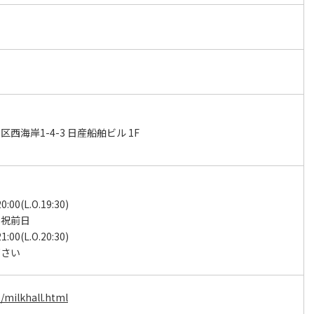
西海岸1-4-3 日産船舶ビル 1F
0:00(L.O.19:30)
、祝前日
1:00(L.O.20:30)
下さい
p/milkhall.html