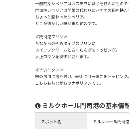
一般的なシベリアはカステラに餡子を挟んだもので
門司港シベリアは羊羹の代わりにバナナの餡を挟ん
ちょっと変わったシベリア。
どこか懐かしい味がまた絶妙です。
≪門司港プリン≫
昔ながらの固めタイプのプリンに
ホイップクリームとさくらんぼをトッピング。
大正ロマンを彷彿とさせます。
≪ナポリタン≫
銀のお皿に盛り付け、最後に目玉焼きをトッピング
こちらも昔ながらのナポリタンです。
ミルクホール門司港の基本情
スポット名
ミルクホール門司