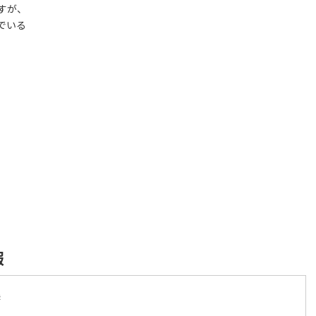
すが、
でいる
。
報
港