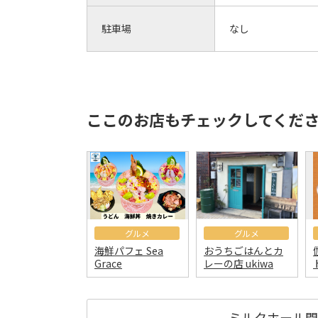
駐車場
なし
ここのお店もチェックしてくだ
グルメ
グルメ
海鮮パフェ Sea
おうちごはんとカ
Grace
レーの店 ukiwa
ミルクホール門